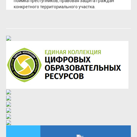
поимка преступников, правовая защита граждан
конкретного территориального участка.