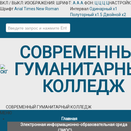
ВКЛ / ВЫКЛ:
ИЗОБРАЖЕНИЯ:
ШРИФТ:
A
A
A
ФОН:
Ц
Ц
Ц
Ц
НАСТРОЙК
Шрифт
Arial
Times New Roman
Интервал
Одинарный х1
Полуторный х1.5
Двойной х2
Для слабовидящих
Авторизация
ЭИОС
Искать...
СОВРЕМЕНН
ГУМАНИТАРН
КОЛЛЕДЖ
СОВРЕМЕННЫЙ ГУМАНИТАРНЫЙ КОЛЛЕДЖ
МЕНЮ
Главная
Электронная информационно-образовательная среда
(ЭИОС)