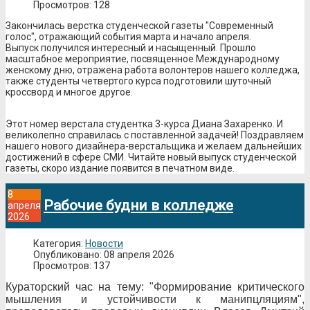
Просмотров: 128
Закончилась верстка студенческой газеты "Современный
голос", отражающий события марта и начало апреля.
Выпуск получился интересный и насыщенный. Прошло
масштабное мероприятие, посвященное Международному
женскому дню, отражена работа волонтеров нашего колледжа,
также студенты четвертого курса подготовили шуточный
кроссворд и многое другое.
Этот номер верстала студентка 3-курса Диана Захаренко. И
великолепно справилась с поставленной задачей! Поздравляем
нашего нового дизайнера-верстальщика и желаем дальнейших
достижений в сфере СМИ. Читайте новый выпуск студенческой
газеты, скоро издание появится в печатном виде.
8
Рабочие будни в колледже
апреля
2026
Категория:
Новости
Опубликовано: 08 апреля 2026
Просмотров: 137
Кураторский час на тему: "Формирование критического
мышления и устойчивости к манипцляциям",