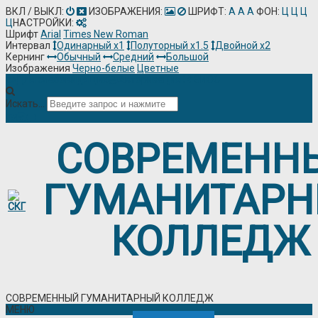
ВКЛ / ВЫКЛ:
ИЗОБРАЖЕНИЯ:
ШРИФТ:
A
A
A
ФОН:
Ц
Ц
Ц
Ц
НАСТРОЙКИ:
Шрифт
Arial
Times New Roman
Интервал
Одинарный х1
Полуторный х1.5
Двойной х2
Кернинг
Обычный
Средний
Большой
Изображения
Черно-белые
Цветные
Для слабовидящих
Авторизация
ЭИОС
Искать...
СОВРЕМЕНН
ГУМАНИТАР
КОЛЛЕДЖ
СОВРЕМЕННЫЙ ГУМАНИТАРНЫЙ КОЛЛЕДЖ
МЕНЮ