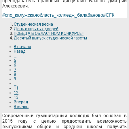
преподаватель правовых дисциплин Власов Дмитрий
Алексеевич.
#спо_калужскаяобласть_колледж_балабаново
#СГК
Студенческая весна
День открытых дверей
ПОБЕДА В ОБЛАСТНОМ КОНКУРСЕ!!
Десятый выпуск студенческой газеты
В начало
Назад
...
5
6
7
8
9
...
11
12
13
Вперёд
В конец
Современный гуманитарный колледж был основан в
2015 году с целью предоставить возможность
выпускникам общей и средней школы получить