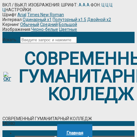
ВКЛ / ВЫКЛ:
ИЗОБРАЖЕНИЯ:
ШРИФТ:
A
A
A
ФОН:
Ц
Ц
Ц
Ц
НАСТРОЙКИ:
Шрифт
Arial
Times New Roman
Интервал
Одинарный х1
Полуторный х1.5
Двойной х2
Кернинг
Обычный
Средний
Большой
Изображения
Черно-белые
Цветные
Для слабовидящих
Авторизация
ЭИОС
Искать...
СОВРЕМЕНН
ГУМАНИТАР
КОЛЛЕДЖ
СОВРЕМЕННЫЙ ГУМАНИТАРНЫЙ КОЛЛЕДЖ
МЕНЮ
Главная