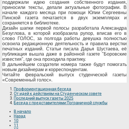
поддержали идею создания собственного издания,
приносили тексты, делали актуальные фотографии. В
начале каждого месяца при помощи Юлии Сергеевны
Пинской газета печатается в двух экземплярах и
сохраняется в библиотеке.
Дизайн шапки первой полосы разработала Александра
Безуглова, в которой изобразила рупор, вписав его в
слово ГОЛОС, за полгода работы девушка полностью
освоила редакционную деятельность и правила верстки
печатных изданий. Статьи писала Дарья Шустаева, её
публикация вышла даже в районной газете "Боровские
известия", где она проходила практику.
В дальнейшем создатели номера также будут помогать
новым дизайнерам и корреспондентам.
Читайте февральский выпуск студенческой газеты
«Современный голос».
Профориентационная беседа
От идей к действиям на Студенческом совете
Последний выпуск газеты 2025
Беседа с представителями Пограничной службы
В начало
Назад
10
11