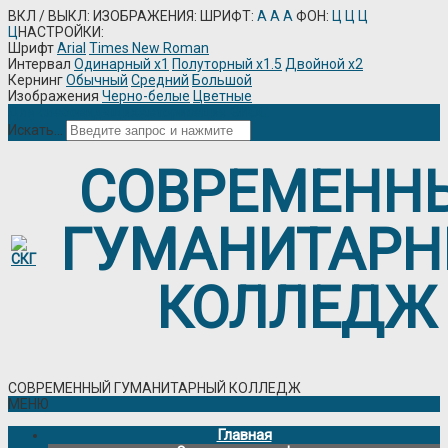
ВКЛ / ВЫКЛ:
ИЗОБРАЖЕНИЯ:
ШРИФТ:
A
A
A
ФОН:
Ц
Ц
Ц
Ц
НАСТРОЙКИ:
Шрифт
Arial
Times New Roman
Интервал
Одинарный х1
Полуторный х1.5
Двойной х2
Кернинг
Обычный
Средний
Большой
Изображения
Черно-белые
Цветные
Для слабовидящих
Авторизация
ЭИОС
Искать...
СОВРЕМЕНН
ГУМАНИТАР
КОЛЛЕДЖ
СОВРЕМЕННЫЙ ГУМАНИТАРНЫЙ КОЛЛЕДЖ
МЕНЮ
Главная