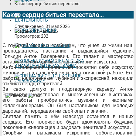
Какое сердце биться перестало...
Какое сердце биться перестало...
Опубликовано: 31 мая 2026
Создано: 31 мая 2026
Просмотров: 232
С глубокой скорбью сообщаем, что ушел из жизни наш
преподаватель, наставник и выдающийся художник
Гольдин Антон Валерьевич. Его талант и мастерство
оставили неизгладимый след в истории искусства.
Антон Валерьевич ранних лет посвятил себя искусству
живописи, а в дальнейшем и педагогической работе. Его
работы, наполненные глубиной и экспрессией, находили
отклик в сердцах зрителей.
За свою долгую и плодотворную карьеру Антон
Валерьевич участвовал в многочисленных выставках,
его работы приобретались музеями и частными
коллекционерами. Он был наставником для молодых
дарований, передавая им свой опыт и знания.
Светлая память о нём навсегда останется в наших
сердцах. Его творчество будет вдохновлять будущие
поколения живописцев и радовать ценителей искусства.
Скорбим и выражаем искренние соболезнования