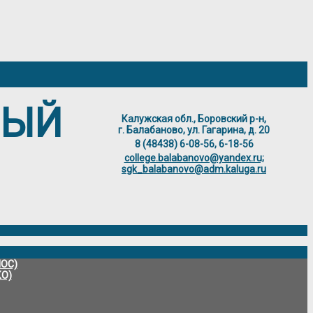
НЫЙ
Калужская обл., Боровский р-н,
г. Балабаново, ул. Гагарина, д. 20
8 (48438) 6-08-56, 6-18-56
college.balabanovo@yandex.ru;
sgk_balabanovo@adm.kaluga.ru
ИОС)
КО)