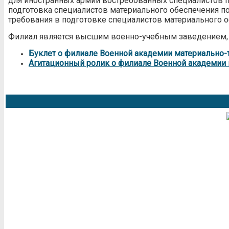
для иностранных армий востребованных специалистов п
подготовка специалистов материального обеспечения п
требования в подготовке специалистов материального о
Филиал является высшим военно-учебным заведением,
Буклет о филиале Военной академии материально-т
Агитационный ролик о филиале Военной академии м