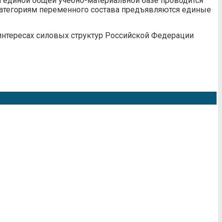
 единой общей учебно-материальной базе проводится
категориям переменного состава предъявляются единые
нтересах силовых структур Российской Федерации