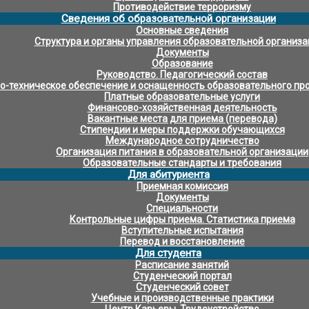
Противодействие терроризму
Сведения об образовательной организации
Основные сведения
Структура и органы управления образовательной организ
Документы
Образование
Руководство. Педагогический состав
-техническое обеспечение и оснащенность образовательного про
Платные образовательные услуги
Финансово-хозяйственная деятельность
Вакантные места для приема (перевода)
Стипендии и меры поддержки обучающихся
Международное сотрудничество
Организация питания в образовательной организации
Образовательные стандарты и требования
Для абитуриента
Приемная комиссия
Документы
Специальности
Контрольные цифры приема. Статистика приема
Вступительные испытания
Перевод и восстановление
Для студента
Расписание занятий
Студенческий портал
Студенческий совет
Учебные и производственные практики
Центр Карьеры. Трудоустройство