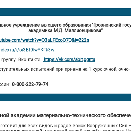
ьное учреждение высшего образования "Грозненский госу
академика М.Д. Миллионщикова"
outube.com/watch?v=O3aLFExoQ7Q&t=222s
yandex.ru/i/oi3Bf9lwYKFk3w
а группу Вконтакте
https://vk.com/abit.ggntu
ступительных испытаний при приеме на 1 курс очной, очно
ссии:
8-800-222-79-74
ной академии материально-технического обеспечен
готовит для всех видов и родов войск Вооруженных Сил Р