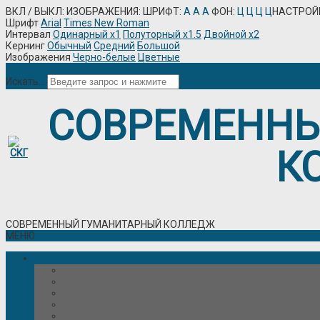
ВКЛ / ВЫКЛ:
ИЗОБРАЖЕНИЯ:
ШРИФТ:
A
A
A
ФОН:
Ц
Ц
Ц
Ц
НАСТРОЙ
Шрифт
Arial
Times New Roman
Интервал
Одинарный х1
Полуторный х1.5
Двойной х2
Кернинг
Обычный
Средний
Большой
Изображения
Черно-белые
Цветные
Для слабовидящих
Авторизация
ЭИОС
Искать...
СОВРЕМЕНН
К
СОВРЕМЕННЫЙ ГУМАНИТАРНЫЙ КОЛЛЕДЖ
МЕНЮ